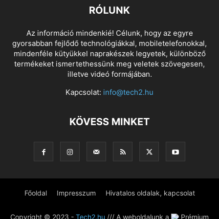
RÓLUNK
Az információ mindenkié! Célunk, hogy az egyre
gyorsabban fejlődő technológiákkal, mobiletelefonokkal,
mindenféle kütyükkel naprakészek legyetek, különböző
termékeket ismertethessünk meg veletek szövegesen,
illetve videó formájában.
Kapcsolat:
info@tech2.hu
KÖVESS MINKET
Főoldal
Impresszum
Hivatalos oldalak, kapcsolat
Copyright © 2023 -
Tech2.hu
/// A weboldalunk a
Prémium