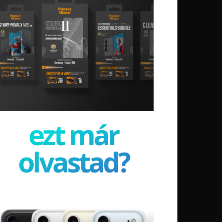
ezt már
olvastad?