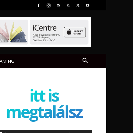
AMING
itt is
megtalálsz