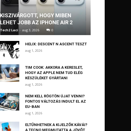
KISZIVÁRGOTT, HOGY MIBEN
LEHET JOBB AZ IPHONE AIR 2
Tech2 Laci
-
aug 3, 2026
0
HELIX: DESCENT N ASCENT TESZT
aug 1, 2026
TIM COOK: AKKORA A KERESLET,
HOGY AZ APPLE NEM TUD ELÉG
KÉSZÜLÉKET GYÁRTANI
aug 1, 2026
NEM KELL RÖGTÖN ÚJAT VENNI?
FONTOS VÁLTOZÁS INDULT EL AZ
EU-BAN
aug 1, 2026
ELTŰNHETNEK A KIJELZŐK KÁVÁI?
A TECNO MEGMUTATTA A JÖVŐT