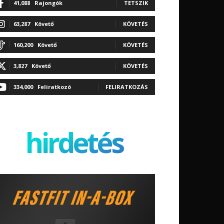
41,088
Rajongók
TETSZIK
63,287
Követő
KÖVETÉS
160,200
Követő
KÖVETÉS
3,827
Követő
KÖVETÉS
334,000
Feliratkozó
FELIRATKOZÁS
hirdetés