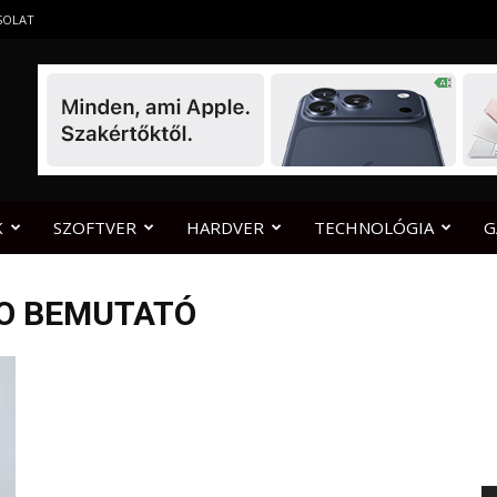
SOLAT
K
SZOFTVER
HARDVER
TECHNOLÓGIA
G
RO BEMUTATÓ