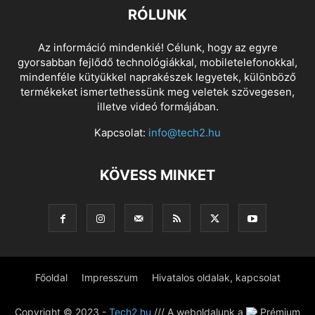
RÓLUNK
Az információ mindenkié! Célunk, hogy az egyre
gyorsabban fejlődő technológiákkal, mobiletelefonokkal,
mindenféle kütyükkel naprakészek legyetek, különböző
termékeket ismertethessünk meg veletek szövegesen,
illetve videó formájában.
Kapcsolat:
info@tech2.hu
KÖVESS MINKET
Főoldal
Impresszum
Hivatalos oldalak, kapcsolat
Copyright © 2023 -
Tech2.hu
/// A weboldalunk a
Prémium