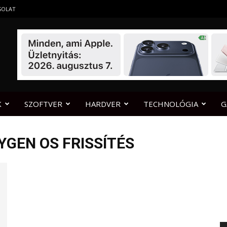
SOLAT
K
SZOFTVER
HARDVER
TECHNOLÓGIA
G
YGEN OS FRISSÍTÉS