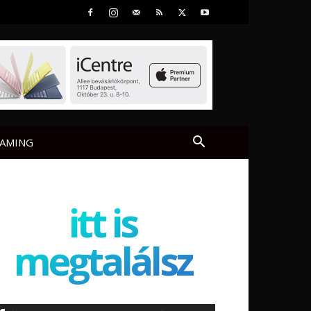
AMING
itt is
megtalálsz