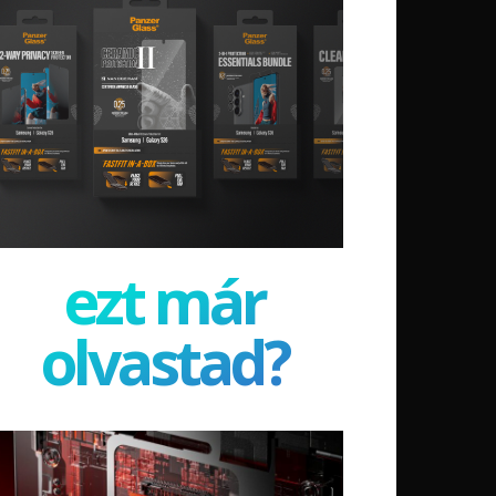
ezt már
olvastad?