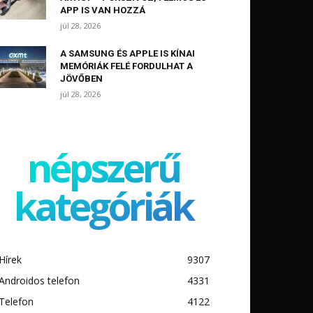
APP IS VAN HOZZÁ
júl 28, 2026
A SAMSUNG ÉS APPLE IS KÍNAI
MEMÓRIÁK FELÉ FORDULHAT A
JÖVŐBEN
júl 28, 2026
népszerű
kategóriák
Hírek
9307
Androidos telefon
4331
Telefon
4122