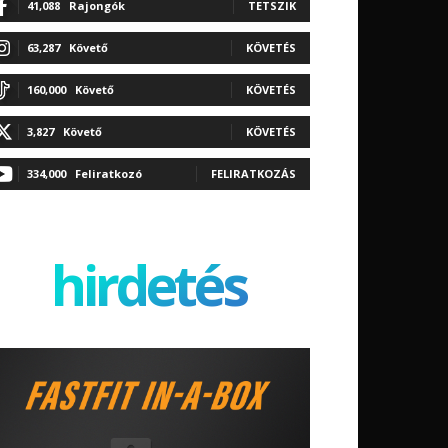
41,088
Rajongók
TETSZIK
63,287
Követő
KÖVETÉS
160,000
Követő
KÖVETÉS
3,827
Követő
KÖVETÉS
334,000
Feliratkozó
FELIRATKOZÁS
hirdetés