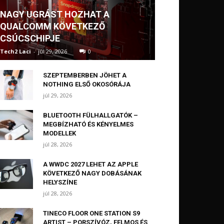
NAGY UGRÁST HOZHAT A
QUALCOMM KÖVETKEZŐ
CSÚCSCHIPJE
Tech2 Laci
-
júl 29, 2026
0
SZEPTEMBERBEN JÖHET A
NOTHING ELSŐ OKOSÓRÁJA
júl 29, 2026
BLUETOOTH FÜLHALLGATÓK –
MEGBÍZHATÓ ÉS KÉNYELMES
MODELLEK
júl 28, 2026
A WWDC 2027 LEHET AZ APPLE
KÖVETKEZŐ NAGY DOBÁSÁNAK
HELYSZÍNE
júl 28, 2026
TINECO FLOOR ONE STATION S9
ARTIST – PORSZÍVÓZ, FELMOS ÉS