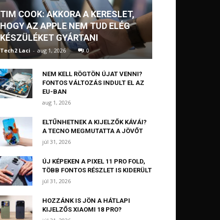
TIM COOK: AKKORA A KERESLET,
HOGY AZ APPLE NEM TUD ELÉG
KÉSZÜLÉKET GYÁRTANI
Tech2 Laci
-
aug 1, 2026
0
NEM KELL RÖGTÖN ÚJAT VENNI?
FONTOS VÁLTOZÁS INDULT EL AZ
EU-BAN
aug 1, 2026
ELTŰNHETNEK A KIJELZŐK KÁVÁI?
A TECNO MEGMUTATTA A JÖVŐT
júl 31, 2026
ÚJ KÉPEKEN A PIXEL 11 PRO FOLD,
TÖBB FONTOS RÉSZLET IS KIDERÜLT
júl 31, 2026
HOZZÁNK IS JÖN A HÁTLAPI
KIJELZŐS XIAOMI 18 PRO?