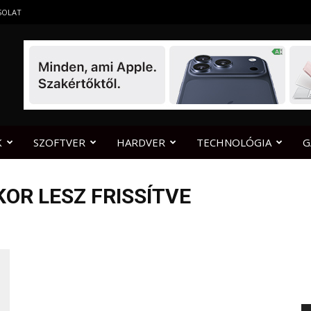
SOLAT
K
SZOFTVER
HARDVER
TECHNOLÓGIA
G
KOR LESZ FRISSÍTVE