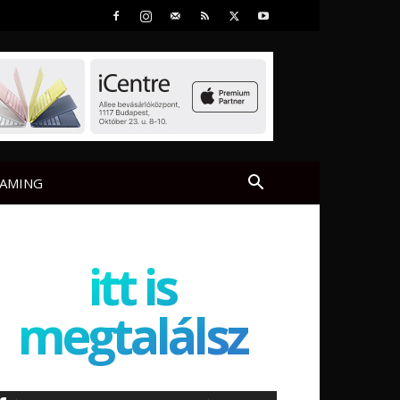
AMING
itt is
megtalálsz