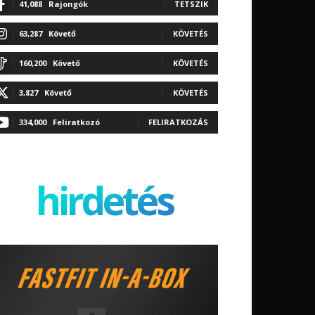
41,088
Rajongók
TETSZIK
63,287
Követő
KÖVETÉS
160,200
Követő
KÖVETÉS
3,827
Követő
KÖVETÉS
334,000
Feliratkozó
FELIRATKOZÁS
hirdetés