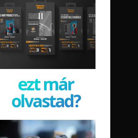
ezt már
olvastad?