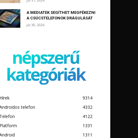
júl 31, 2026
A MEDIATEK SEGÍTHET MEGFÉKEZNI
A CSÚCSTELEFONOK DRÁGULÁSÁT
júl 30, 2026
népszerű
kategóriák
Hírek
9314
Androidos telefon
4332
Telefon
4122
Platform
1331
Android
1311