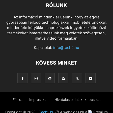
RÓLUNK
Az információ mindenkié! Célunk, hogy az egyre
gyorsabban fejlődő technológiákkal, mobiletelefonokkal,
mindenféle kütyükkel naprakészek legyetek, különböző
termékeket ismertethessünk meg veletek szövegesen,
illetve videó formájában.
Kapcsolat:
info@tech2.hu
KÖVESS MINKET
Főoldal
Impresszum
Hivatalos oldalak, kapcsolat
Copyright © 2023 -
Tech2.hu
/// A weboldalunk a
Prémium