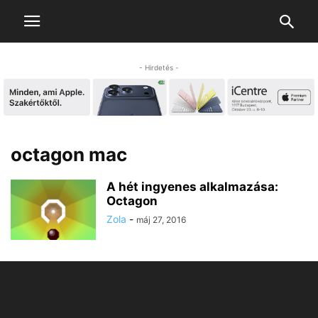
- Hirdetés -
octagon mac
A hét ingyenes alkalmazása:
Octagon
Zola
-
máj 27, 2016