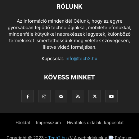
RÓLUNK
Az információ mindenkié! Célunk, hogy az egyre
gyorsabban fejlődő technológiákkal, mobiletelefonokkal,
mindenféle kütyükkel naprakészek legyetek, különböző
termékeket ismertethessünk meg veletek szövegesen,
illetve videó formájában.
Kapcsolat:
info@tech2.hu
KÖVESS MINKET
Főoldal
Impresszum
Hivatalos oldalak, kapcsolat
Copyright © 2023 -
Tech2.hu
/// A weboldalunk a
Prémium