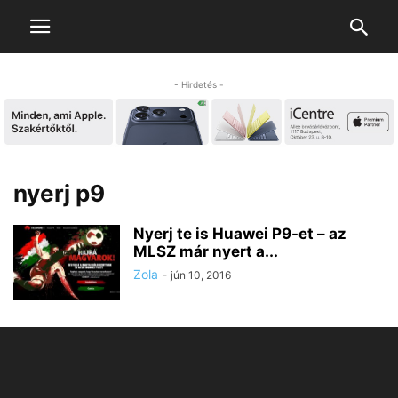
- Hirdetés -
nyerj p9
Nyerj te is Huawei P9-et – az
MLSZ már nyert a...
Zola
-
jún 10, 2016