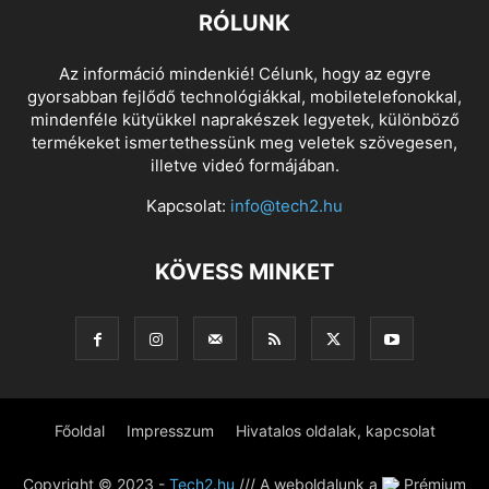
RÓLUNK
Az információ mindenkié! Célunk, hogy az egyre
gyorsabban fejlődő technológiákkal, mobiletelefonokkal,
mindenféle kütyükkel naprakészek legyetek, különböző
termékeket ismertethessünk meg veletek szövegesen,
illetve videó formájában.
Kapcsolat:
info@tech2.hu
KÖVESS MINKET
Főoldal
Impresszum
Hivatalos oldalak, kapcsolat
Copyright © 2023 -
Tech2.hu
/// A weboldalunk a
Prémium