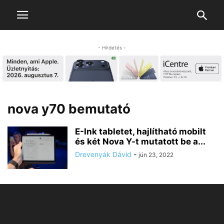
- Hirdetés -
nova y70 bemutató
E-Ink tabletet, hajlítható mobilt
és két Nova Y-t mutatott be a...
Drevenyák Dávid
-
jún 23, 2022