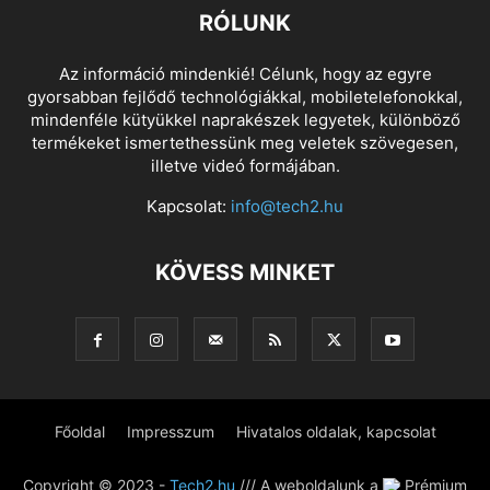
RÓLUNK
Az információ mindenkié! Célunk, hogy az egyre
gyorsabban fejlődő technológiákkal, mobiletelefonokkal,
mindenféle kütyükkel naprakészek legyetek, különböző
termékeket ismertethessünk meg veletek szövegesen,
illetve videó formájában.
Kapcsolat:
info@tech2.hu
KÖVESS MINKET
Főoldal
Impresszum
Hivatalos oldalak, kapcsolat
Copyright © 2023 -
Tech2.hu
/// A weboldalunk a
Prémium