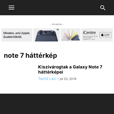
- Hirdetés -
note 7 háttérkép
Kiszivárogtak a Galaxy Note 7
háttérképei
Tech2 Laci
-
júl 23, 2016