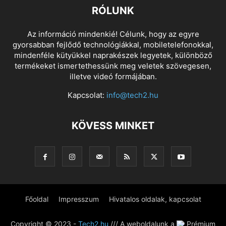
RÓLUNK
Az információ mindenkié! Célunk, hogy az egyre
gyorsabban fejlődő technológiákkal, mobiletelefonokkal,
mindenféle kütyükkel naprakészek legyetek, különböző
termékeket ismertethessünk meg veletek szövegesen,
illetve videó formájában.
Kapcsolat:
info@tech2.hu
KÖVESS MINKET
Főoldal
Impresszum
Hivatalos oldalak, kapcsolat
Copyright © 2023 -
Tech2.hu
/// A weboldalunk a
Prémium