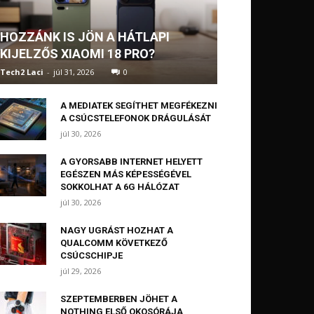
HOZZÁNK IS JÖN A HÁTLAPI
KIJELZŐS XIAOMI 18 PRO?
Tech2 Laci
-
júl 31, 2026
0
A MEDIATEK SEGÍTHET MEGFÉKEZNI
A CSÚCSTELEFONOK DRÁGULÁSÁT
júl 30, 2026
A GYORSABB INTERNET HELYETT
EGÉSZEN MÁS KÉPESSÉGÉVEL
SOKKOLHAT A 6G HÁLÓZAT
júl 30, 2026
NAGY UGRÁST HOZHAT A
QUALCOMM KÖVETKEZŐ
CSÚCSCHIPJE
júl 29, 2026
SZEPTEMBERBEN JÖHET A
NOTHING ELSŐ OKOSÓRÁJA