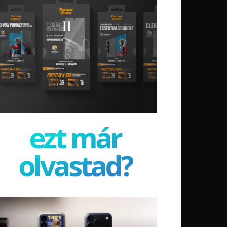
ezt már
olvastad?