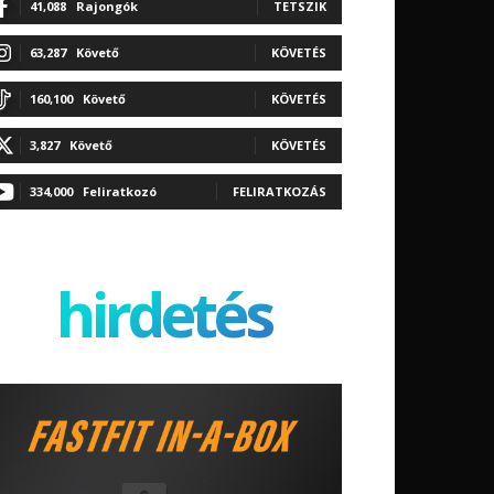
41,088
Rajongók
TETSZIK
63,287
Követő
KÖVETÉS
160,100
Követő
KÖVETÉS
3,827
Követő
KÖVETÉS
334,000
Feliratkozó
FELIRATKOZÁS
hirdetés