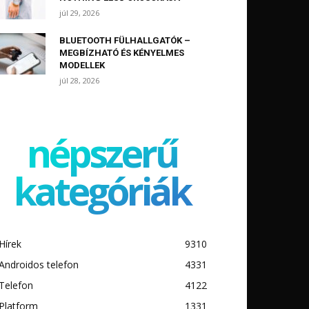
júl 29, 2026
BLUETOOTH FÜLHALLGATÓK –
MEGBÍZHATÓ ÉS KÉNYELMES
MODELLEK
júl 28, 2026
népszerű
kategóriák
Hírek
9310
Androidos telefon
4331
Telefon
4122
Platform
1331