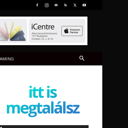
AMING
itt is
megtalálsz