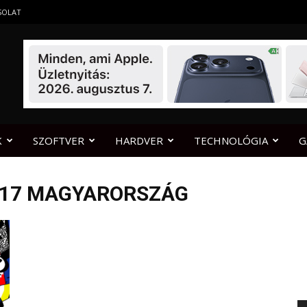
SOLAT
K
SZOFTVER
HARDVER
TECHNOLÓGIA
G
2017 MAGYARORSZÁG