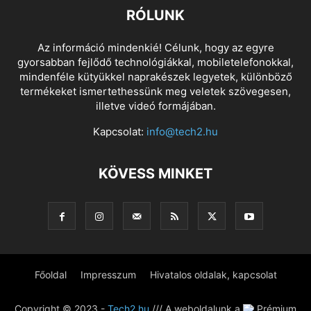
RÓLUNK
Az információ mindenkié! Célunk, hogy az egyre
gyorsabban fejlődő technológiákkal, mobiletelefonokkal,
mindenféle kütyükkel naprakészek legyetek, különböző
termékeket ismertethessünk meg veletek szövegesen,
illetve videó formájában.
Kapcsolat:
info@tech2.hu
KÖVESS MINKET
Főoldal
Impresszum
Hivatalos oldalak, kapcsolat
Copyright © 2023 -
Tech2.hu
/// A weboldalunk a
Prémium