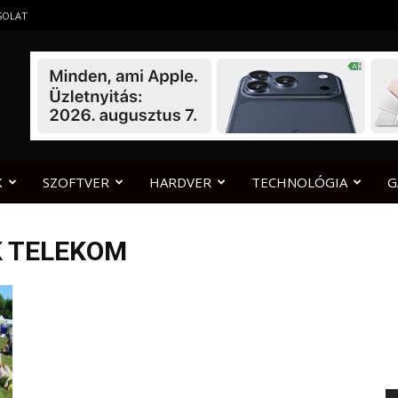
SOLAT
K
SZOFTVER
HARDVER
TECHNOLÓGIA
G
K TELEKOM