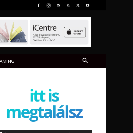
AMING
itt is
megtalálsz