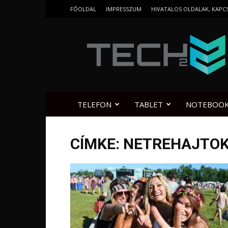
FŐOLDAL
IMPRESSZUM
HIVATALOS OLDALAK, KAPC
Tech2.hu
TELEFON
TABLET
NOTEBOO
CÍMKE: NETREHAJTO