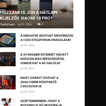
HOZZÁNK IS JÖN A HÁTLAPI
KIJELZŐS XIAOMI 18 PRO?
Tech2 Laci
-
júl 31, 2026
0
A MEDIATEK SEGÍTHET MEGFÉKEZNI
A CSÚCSTELEFONOK DRÁGULÁSÁT
júl 30, 2026
A GYORSABB INTERNET HELYETT
EGÉSZEN MÁS KÉPESSÉGÉVEL
SOKKOLHAT A 6G HÁLÓZAT
júl 30, 2026
NAGY UGRÁST HOZHAT A
QUALCOMM KÖVETKEZŐ
CSÚCSCHIPJE
júl 29, 2026
SZEPTEMBERBEN JÖHET A
NOTHING ELSŐ OKOSÓRÁJA