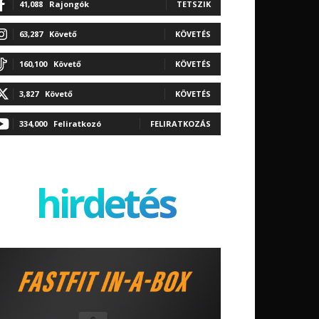
41,088
Rajongók
TETSZIK
63,287
Követő
KÖVETÉS
160,100
Követő
KÖVETÉS
3,827
Követő
KÖVETÉS
334,000
Feliratkozó
FELIRATKOZÁS
hirdetés