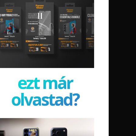
ezt már
olvastad?