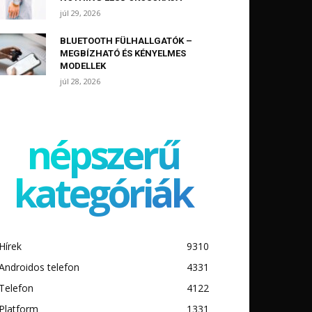
júl 29, 2026
BLUETOOTH FÜLHALLGATÓK –
MEGBÍZHATÓ ÉS KÉNYELMES
MODELLEK
júl 28, 2026
népszerű
kategóriák
Hírek
9310
Androidos telefon
4331
Telefon
4122
Platform
1331