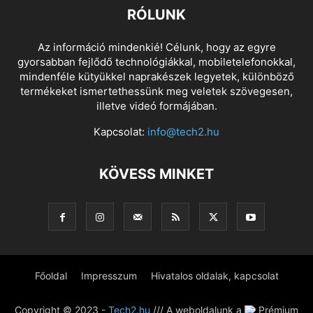
RÓLUNK
Az információ mindenkié! Célunk, hogy az egyre
gyorsabban fejlődő technológiákkal, mobiletelefonokkal,
mindenféle kütyükkel naprakészek legyetek, különböző
termékeket ismertethessünk meg veletek szövegesen,
illetve videó formájában.
Kapcsolat:
info@tech2.hu
KÖVESS MINKET
Főoldal
Impresszum
Hivatalos oldalak, kapcsolat
Copyright © 2023 -
Tech2.hu
/// A weboldalunk a
Prémium