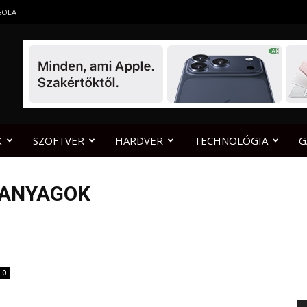
SOLAT
K
SZOFTVER
HARDVER
TECHNOLÓGIA
G
 ANYAGOK
0