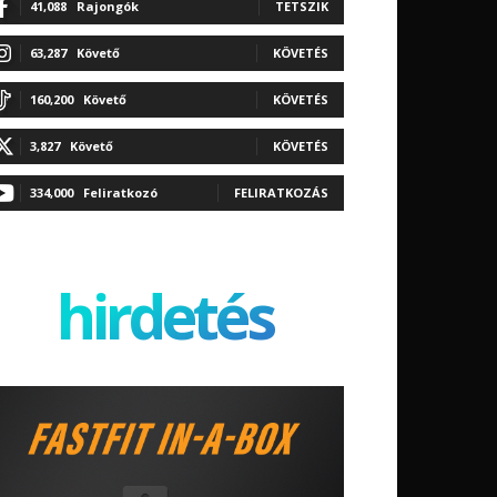
41,088
Rajongók
TETSZIK
63,287
Követő
KÖVETÉS
160,200
Követő
KÖVETÉS
3,827
Követő
KÖVETÉS
334,000
Feliratkozó
FELIRATKOZÁS
hirdetés