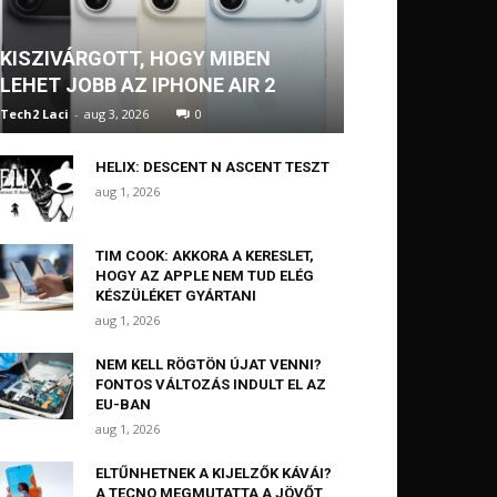
KISZIVÁRGOTT, HOGY MIBEN
LEHET JOBB AZ IPHONE AIR 2
Tech2 Laci
-
aug 3, 2026
0
HELIX: DESCENT N ASCENT TESZT
aug 1, 2026
TIM COOK: AKKORA A KERESLET,
HOGY AZ APPLE NEM TUD ELÉG
KÉSZÜLÉKET GYÁRTANI
aug 1, 2026
NEM KELL RÖGTÖN ÚJAT VENNI?
FONTOS VÁLTOZÁS INDULT EL AZ
EU-BAN
aug 1, 2026
ELTŰNHETNEK A KIJELZŐK KÁVÁI?
A TECNO MEGMUTATTA A JÖVŐT