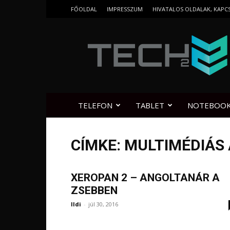
FŐOLDAL
IMPRESSZUM
HIVATALOS OLDALAK, KAPC
Tech2.hu
TELEFON
TABLET
NOTEBOO
CÍMKE: MULTIMÉDIÁS
XEROPAN 2 – ANGOLTANÁR A
ZSEBBEN
Ildi
-
júl 30, 2016