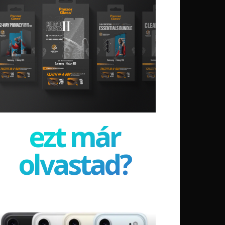
ezt már
olvastad?