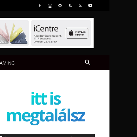
AMING
itt is
megtalálsz