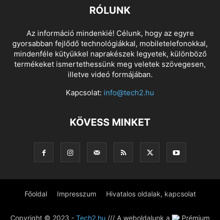
RÓLUNK
Az információ mindenkié! Célunk, hogy az egyre
gyorsabban fejlődő technológiákkal, mobiletelefonokkal,
mindenféle kütyükkel naprakészek legyetek, különböző
termékeket ismertethessünk meg veletek szövegesen,
illetve videó formájában.
Kapcsolat:
info@tech2.hu
KÖVESS MINKET
Főoldal
Impresszum
Hivatalos oldalak, kapcsolat
Copyright © 2023 -
Tech2.hu
/// A weboldalunk a
Prémium