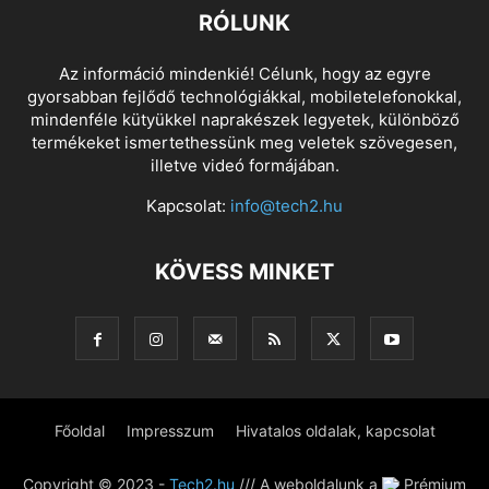
RÓLUNK
Az információ mindenkié! Célunk, hogy az egyre
gyorsabban fejlődő technológiákkal, mobiletelefonokkal,
mindenféle kütyükkel naprakészek legyetek, különböző
termékeket ismertethessünk meg veletek szövegesen,
illetve videó formájában.
Kapcsolat:
info@tech2.hu
KÖVESS MINKET
Főoldal
Impresszum
Hivatalos oldalak, kapcsolat
Copyright © 2023 -
Tech2.hu
/// A weboldalunk a
Prémium