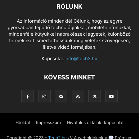
RÓLUNK
Az információ mindenkié! Célunk, hogy az egyre
gyorsabban fejlődő technológiákkal, mobiletelefonokkal,
mindenféle kütyükkel naprakészek legyetek, különböző
termékeket ismertethessünk meg veletek szövegesen,
illetve videó formájában.
Kapcsolat:
info@tech2.hu
KÖVESS MINKET
Főoldal
Impresszum
Hivatalos oldalak, kapcsolat
Copyright © 2023 -
Tech2.hu
/// A weboldalunk a
Prémium