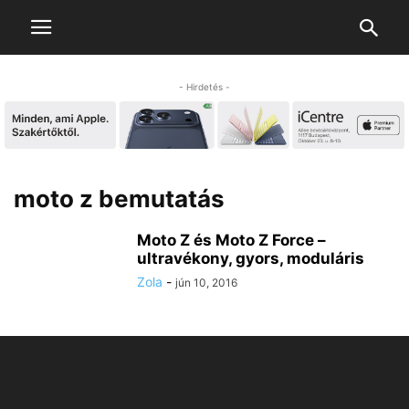
- Hirdetés -
moto z bemutatás
Moto Z és Moto Z Force –
ultravékony, gyors, moduláris
Zola
-
jún 10, 2016