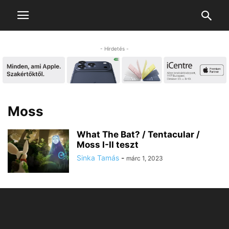
- Hirdetés -
Moss
What The Bat? / Tentacular /
Moss I-II teszt
Sinka Tamás
-
márc 1, 2023