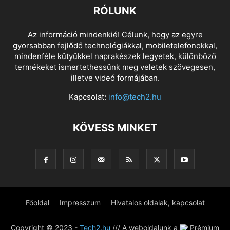
RÓLUNK
Az információ mindenkié! Célunk, hogy az egyre
gyorsabban fejlődő technológiákkal, mobiletelefonokkal,
mindenféle kütyükkel naprakészek legyetek, különböző
termékeket ismertethessünk meg veletek szövegesen,
illetve videó formájában.
Kapcsolat:
info@tech2.hu
KÖVESS MINKET
Főoldal
Impresszum
Hivatalos oldalak, kapcsolat
Copyright © 2023 -
Tech2.hu
/// A weboldalunk a
Prémium