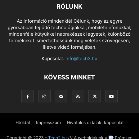
RÓLUNK
Az információ mindenkié! Célunk, hogy az egyre
gyorsabban fejlődő technológiákkal, mobiletelefonokkal,
mindenféle kütyükkel naprakészek legyetek, különböző
termékeket ismertethessünk meg veletek szövegesen,
illetve videó formájában.
Kapcsolat:
info@tech2.hu
KÖVESS MINKET
Főoldal
Impresszum
Hivatalos oldalak, kapcsolat
Copyright © 2023 -
Tech2.hu
/// A weboldalunk a
Prémium