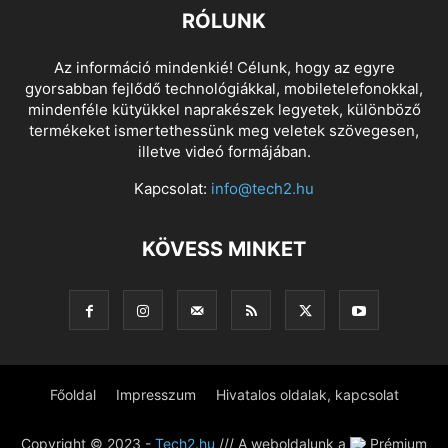
RÓLUNK
Az információ mindenkié! Célunk, hogy az egyre
gyorsabban fejlődő technológiákkal, mobiletelefonokkal,
mindenféle kütyükkel naprakészek legyetek, különböző
termékeket ismertethessünk meg veletek szövegesen,
illetve videó formájában.
Kapcsolat:
info@tech2.hu
KÖVESS MINKET
Főoldal
Impresszum
Hivatalos oldalak, kapcsolat
Copyright © 2023 -
Tech2.hu
/// A weboldalunk a
Prémium