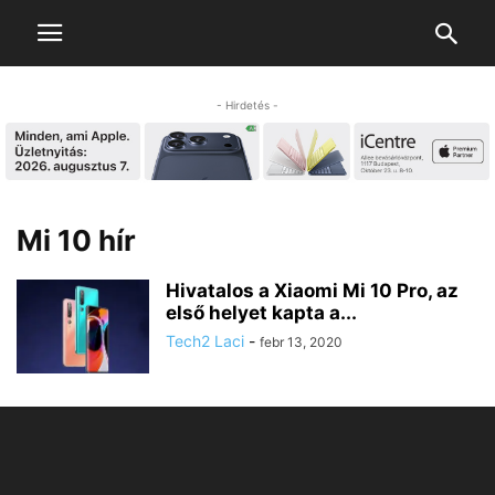
- Hirdetés -
Mi 10 hír
Hivatalos a Xiaomi Mi 10 Pro, az
első helyet kapta a...
Tech2 Laci
-
febr 13, 2020