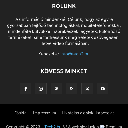
RÓLUNK
Az információ mindenkié! Célunk, hogy az egyre
gyorsabban fejlődő technológiákkal, mobiletelefonokkal,
mindenféle kütyükkel naprakészek legyetek, különböző
termékeket ismertethessünk meg veletek szövegesen,
illetve videó formájában.
Kapcsolat:
info@tech2.hu
KÖVESS MINKET
Főoldal
Impresszum
Hivatalos oldalak, kapcsolat
Copyright © 2023 -
Tech2.hu
/// A weboldalunk a
Prémium