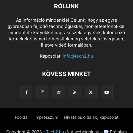
RÓLUNK
Az információ mindenkié! Célunk, hogy az egyre
gyorsabban fejlődő technológiákkal, mobiletelefonokkal,
mindenféle kütyükkel naprakészek legyetek, különböző
termékeket ismertethessünk meg veletek szövegesen,
illetve videó formájában.
Kapcsolat:
info@tech2.hu
KÖVESS MINKET
Főoldal
Impresszum
Hivatalos oldalak, kapcsolat
Copyright © 2023 -
Tech2.hu
/// A weboldalunk a
Prémium