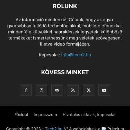
RÓLUNK
Az információ mindenkié! Célunk, hogy az egyre
gyorsabban fejlődő technológiákkal, mobiletelefonokkal,
mindenféle kütyükkel naprakészek legyetek, különböző
termékeket ismertethessünk meg veletek szövegesen,
illetve videó formájában.
Kapcsolat:
info@tech2.hu
KÖVESS MINKET
Főoldal
Impresszum
Hivatalos oldalak, kapcsolat
Copyright © 2023 -
Tech2.hu
/// A weboldalunk a
Prémium