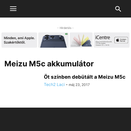
- Hirdetés -
Meizu M5c akkumulátor
Öt színben debütált a Meizu M5c
Tech2 Laci
-
máj 23, 2017