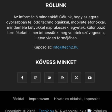
RÓLUNK
Az információ mindenkié! Célunk, hogy az egyre
gyorsabban fejlődő technológiákkal, mobiletelefonokkal,
mindenféle kütyükkel naprakészek legyetek, különböző
termékeket ismertethessünk meg veletek szövegesen,
illetve videó formájában.
Kapcsolat:
info@tech2.hu
KÖVESS MINKET
Főoldal
Impresszum
Hivatalos oldalak, kapcsolat
Copyright © 2023 -
Tech2.hu
/// A weboldalunk a
Prémium