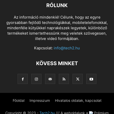
RÓLUNK
Az információ mindenkié! Célunk, hogy az egyre
gyorsabban fejlődő technológiákkal, mobiletelefonokkal,
mindenféle kütyükkel naprakészek legyetek, különböző
termékeket ismertethessünk meg veletek szövegesen,
illetve videó formájában.
Kapcsolat:
info@tech2.hu
KÖVESS MINKET
Főoldal
Impresszum
Hivatalos oldalak, kapcsolat
Copyright © 2023 -
Tech2.hu
/// A weboldalunk a
Prémium