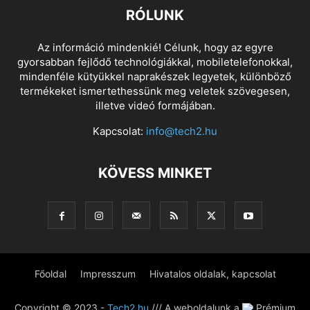
RÓLUNK
Az információ mindenkié! Célunk, hogy az egyre
gyorsabban fejlődő technológiákkal, mobiletelefonokkal,
mindenféle kütyükkel naprakészek legyetek, különböző
termékeket ismertethessünk meg veletek szövegesen,
illetve videó formájában.
Kapcsolat:
info@tech2.hu
KÖVESS MINKET
Főoldal
Impresszum
Hivatalos oldalak, kapcsolat
Copyright © 2023 -
Tech2.hu
/// A weboldalunk a
Prémium