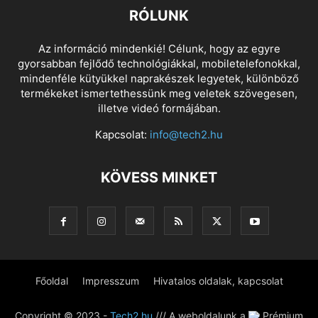
RÓLUNK
Az információ mindenkié! Célunk, hogy az egyre
gyorsabban fejlődő technológiákkal, mobiletelefonokkal,
mindenféle kütyükkel naprakészek legyetek, különböző
termékeket ismertethessünk meg veletek szövegesen,
illetve videó formájában.
Kapcsolat:
info@tech2.hu
KÖVESS MINKET
Főoldal
Impresszum
Hivatalos oldalak, kapcsolat
Copyright © 2023 -
Tech2.hu
/// A weboldalunk a
Prémium