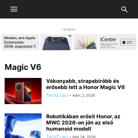
- Hirdetés -
Magic V6
Vékonyabb, strapabíróbb és
erősebb lett a Honor Magic V6
Tech2 Laci
-
márc 2, 2026
Robotikában erősít Honor, az
MWC 2026-on jön az első
humanoid modell
Tech2 Laci
-
febr 24, 2026