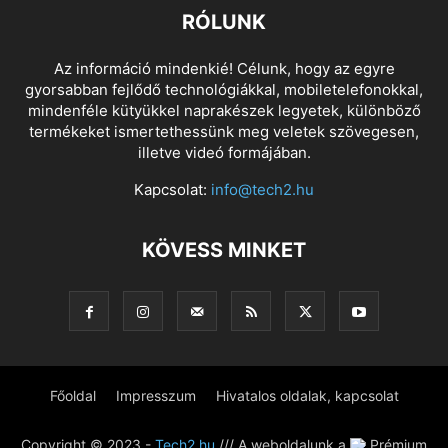
RÓLUNK
Az információ mindenkié! Célunk, hogy az egyre
gyorsabban fejlődő technológiákkal, mobiletelefonokkal,
mindenféle kütyükkel naprakészek legyetek, különböző
termékeket ismertethessünk meg veletek szövegesen,
illetve videó formájában.
Kapcsolat:
info@tech2.hu
KÖVESS MINKET
Főoldal
Impresszum
Hivatalos oldalak, kapcsolat
Copyright © 2023 -
Tech2.hu
/// A weboldalunk a
Prémium