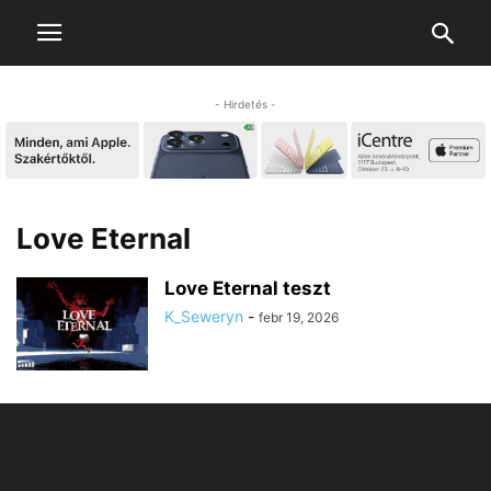
- Hirdetés -
Love Eternal
Love Eternal teszt
K_Seweryn
-
febr 19, 2026