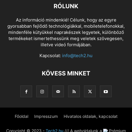
RÓLUNK
Az információ mindenkié! Célunk, hogy az egyre
gyorsabban fejlődő technológiákkal, mobiletelefonokkal,
mindenféle kütyükkel naprakészek legyetek, különböző
termékeket ismertethessünk meg veletek szövegesen,
illetve videó formájában.
Kapcsolat:
info@tech2.hu
KÖVESS MINKET
Főoldal
Impresszum
Hivatalos oldalak, kapcsolat
Copyright © 2023 -
Tech2.hu
/// A weboldalunk a
Prémium