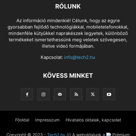
RÓLUNK
Az információ mindenkié! Célunk, hogy az egyre
gyorsabban fejlődő technológiákkal, mobiletelefonokkal,
mindenféle kütyükkel naprakészek legyetek, különböző
termékeket ismertethessünk meg veletek szövegesen,
illetve videó formájában.
Kapcsolat:
info@tech2.hu
KÖVESS MINKET
Főoldal
Impresszum
Hivatalos oldalak, kapcsolat
Copyright © 2023 -
Tech2.hu
/// A weboldalunk a
Prémium