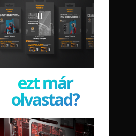
ezt már
olvastad?