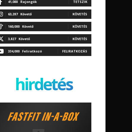
41,088
Rajongók
TETSZIK
63,287
Követő
KÖVETÉS
160,000
Követő
KÖVETÉS
3,827
Követő
KÖVETÉS
334,000
Feliratkozó
FELIRATKOZÁS
hirdetés