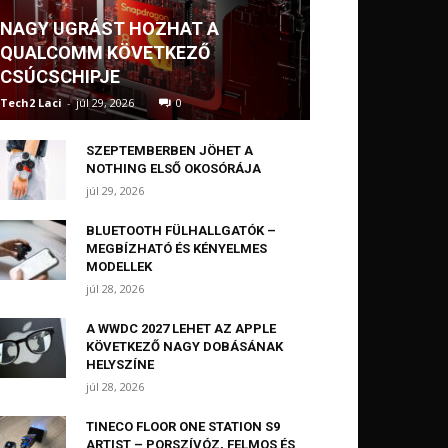
NAGY UGRÁST HOZHAT A
QUALCOMM KÖVETKEZŐ
CSÚCSCHIPJE
Tech2 Laci
-
júl 29, 2026
0
SZEPTEMBERBEN JÖHET A
NOTHING ELSŐ OKOSÓRÁJA
júl 29, 2026
BLUETOOTH FÜLHALLGATÓK –
MEGBÍZHATÓ ÉS KÉNYELMES
MODELLEK
júl 28, 2026
A WWDC 2027 LEHET AZ APPLE
KÖVETKEZŐ NAGY DOBÁSÁNAK
HELYSZÍNE
júl 28, 2026
TINECO FLOOR ONE STATION S9
ARTIST – PORSZÍVÓZ, FELMOS ÉS