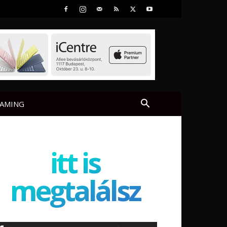
AMING
itt is
megtalálsz