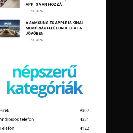
APP IS VAN HOZZÁ
júl 28, 2026
A SAMSUNG ÉS APPLE IS KÍNAI
MEMÓRIÁK FELÉ FORDULHAT A
JÖVŐBEN
júl 28, 2026
népszerű
kategóriák
Hírek
9307
Androidos telefon
4331
Telefon
4122