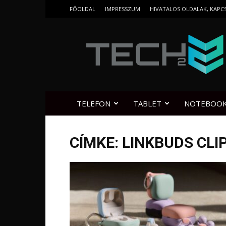
FŐOLDAL
IMPRESSZUM
HIVATALOS OLDALAK, KAPC
Tech2.hu
TELEFON
TABLET
NOTEBOO
CÍMKE: LINKBUDS CLI