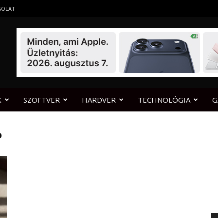
SOLAT
K
SZOFTVER
HARDVER
TECHNOLÓGIA
G
P