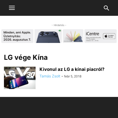
- Hirdetés -
LG vége Kína
Kivonul az LG a kínai piacról?
Tamás Zsolt
-
febr 5, 2018