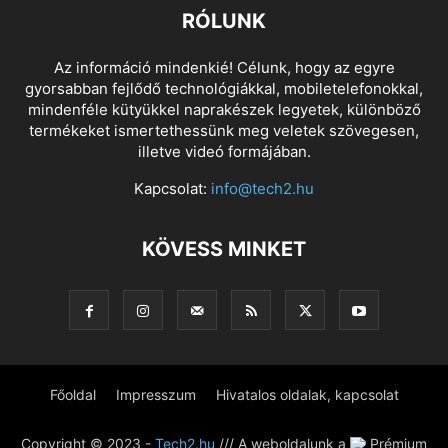
RÓLUNK
Az információ mindenkié! Célunk, hogy az egyre
gyorsabban fejlődő technológiákkal, mobiletelefonokkal,
mindenféle kütyükkel naprakészek legyetek, különböző
termékeket ismertethessünk meg veletek szövegesen,
illetve videó formájában.
Kapcsolat:
info@tech2.hu
KÖVESS MINKET
Főoldal
Impresszum
Hivatalos oldalak, kapcsolat
Copyright © 2023 -
Tech2.hu
/// A weboldalunk a
Prémium