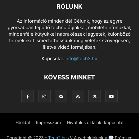
RÓLUNK
Az információ mindenkié! Célunk, hogy az egyre
gyorsabban fejlődő technológiákkal, mobiletelefonokkal,
mindenféle kütyükkel naprakészek legyetek, különböző
termékeket ismertethessünk meg veletek szövegesen,
illetve videó formájában.
Kapcsolat:
info@tech2.hu
KÖVESS MINKET
Főoldal
Impresszum
Hivatalos oldalak, kapcsolat
Copyright © 2023 -
Tech2.hu
/// A weboldalunk a
Prémium