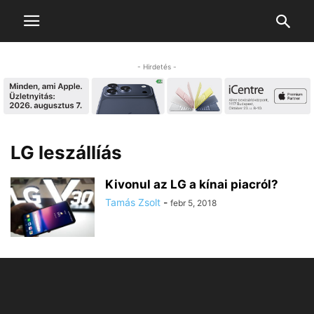
- Hirdetés -
LG leszállíás
Kivonul az LG a kínai piacról?
Tamás Zsolt
-
febr 5, 2018