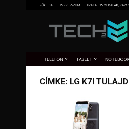
FŐOLDAL
IMPRESSZUM
HIVATALOS OLDALAK, KAPC
Tech2.hu
TELEFON
TABLET
NOTEBOO
CÍMKE: LG K7I TULA