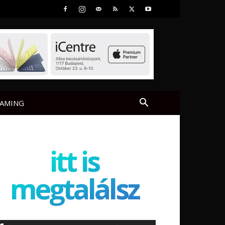
AMING
itt is
megtalálsz