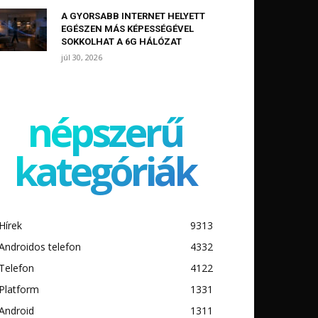
A GYORSABB INTERNET HELYETT
EGÉSZEN MÁS KÉPESSÉGÉVEL
SOKKOLHAT A 6G HÁLÓZAT
júl 30, 2026
népszerű
kategóriák
Hírek
9313
Androidos telefon
4332
Telefon
4122
Platform
1331
Android
1311