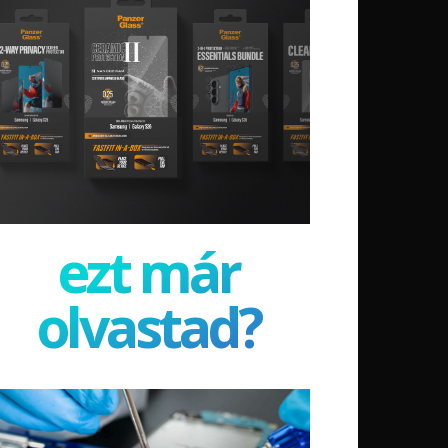
ezt már
olvastad?