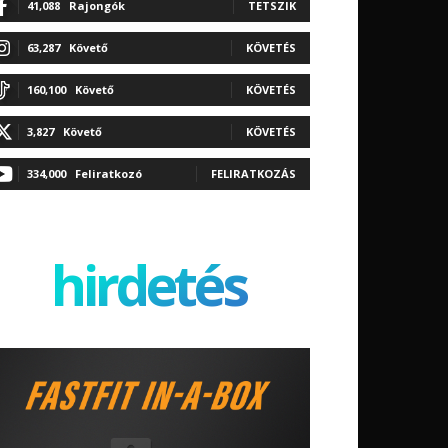
41,088
Rajongók
TETSZIK
63,287
Követő
KÖVETÉS
160,100
Követő
KÖVETÉS
3,827
Követő
KÖVETÉS
334,000
Feliratkozó
FELIRATKOZÁS
hirdetés