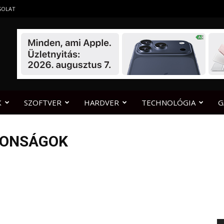
SOLAT
K
SZOFTVER
HARDVER
TECHNOLÓGIA
G
JDONSÁGOK