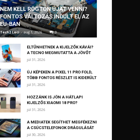
NEM KELL RÖGTÖN ÚJAT VENNI?
FONTOS VÁLTOZÁS INDULT EL AZ
EU-BAN
Tech2 Laci
-
aug 1, 2026
0
ELTŰNHETNEK A KIJELZŐK KÁVÁI?
A TECNO MEGMUTATTA A JÖVŐT
júl 31, 2026
ÚJ KÉPEKEN A PIXEL 11 PRO FOLD,
TÖBB FONTOS RÉSZLET IS KIDERÜLT
júl 31, 2026
HOZZÁNK IS JÖN A HÁTLAPI
KIJELZŐS XIAOMI 18 PRO?
júl 31, 2026
A MEDIATEK SEGÍTHET MEGFÉKEZNI
A CSÚCSTELEFONOK DRÁGULÁSÁT
júl 30, 2026