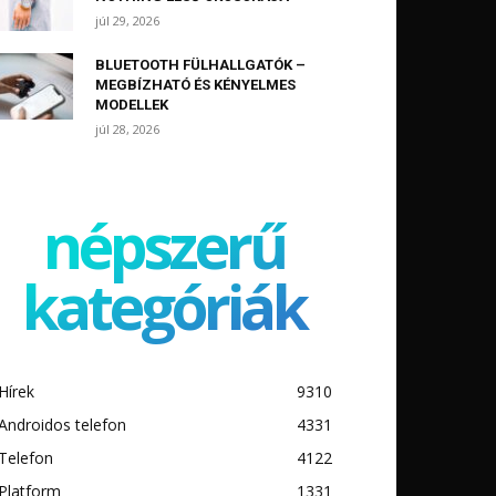
júl 29, 2026
BLUETOOTH FÜLHALLGATÓK –
MEGBÍZHATÓ ÉS KÉNYELMES
MODELLEK
júl 28, 2026
népszerű
kategóriák
Hírek
9310
Androidos telefon
4331
Telefon
4122
Platform
1331