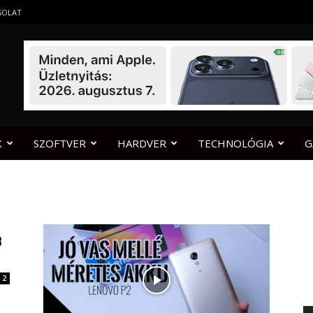
SOLAT
K
SZOFTVER
HARDVER
TECHNOLÓGIA
G
B
2