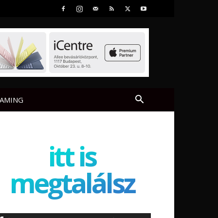
AMING
itt is
megtalálsz