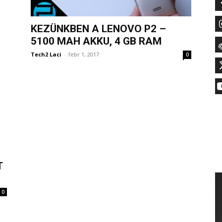
KEZÜNKBEN A LENOVO P2 –
5100 MAH AKKU, 4 GB RAM
Tech2 Laci
-
febr 1, 2017
0
T
0