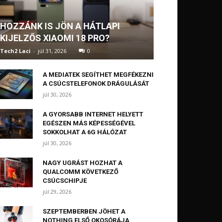
HOZZÁNK IS JÖN A HÁTLAPI
KIJELZŐS XIAOMI 18 PRO?
Tech2 Laci
-
júl 31, 2026
0
A MEDIATEK SEGÍTHET MEGFÉKEZNI
A CSÚCSTELEFONOK DRÁGULÁSÁT
júl 30, 2026
A GYORSABB INTERNET HELYETT
EGÉSZEN MÁS KÉPESSÉGÉVEL
SOKKOLHAT A 6G HÁLÓZAT
júl 30, 2026
NAGY UGRÁST HOZHAT A
QUALCOMM KÖVETKEZŐ
CSÚCSCHIPJE
júl 29, 2026
SZEPTEMBERBEN JÖHET A
NOTHING ELSŐ OKOSÓRÁJA