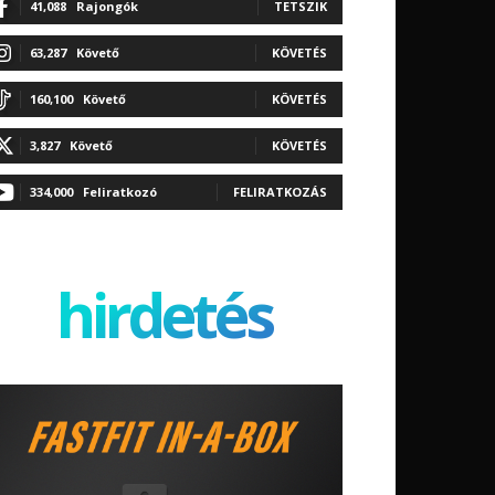
41,088
Rajongók
TETSZIK
63,287
Követő
KÖVETÉS
160,100
Követő
KÖVETÉS
3,827
Követő
KÖVETÉS
334,000
Feliratkozó
FELIRATKOZÁS
hirdetés