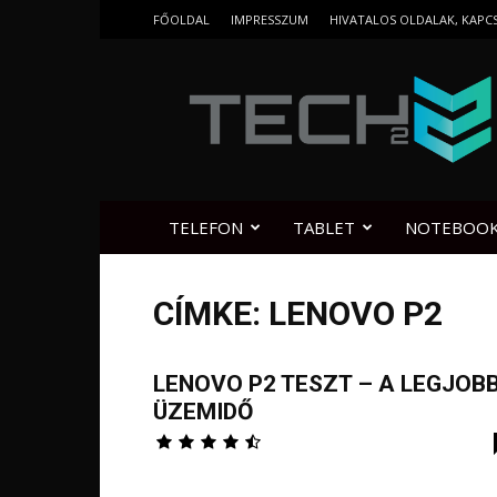
FŐOLDAL
IMPRESSZUM
HIVATALOS OLDALAK, KAPC
Tech2.hu
TELEFON
TABLET
NOTEBOO
CÍMKE: LENOVO P2
LENOVO P2 TESZT – A LEGJOB
ÜZEMIDŐ