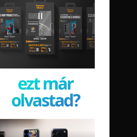
ezt már
olvastad?