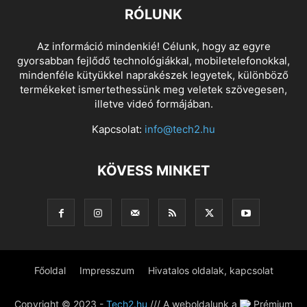
RÓLUNK
Az információ mindenkié! Célunk, hogy az egyre
gyorsabban fejlődő technológiákkal, mobiletelefonokkal,
mindenféle kütyükkel naprakészek legyetek, különböző
termékeket ismertethessünk meg veletek szövegesen,
illetve videó formájában.
Kapcsolat:
info@tech2.hu
KÖVESS MINKET
Főoldal
Impresszum
Hivatalos oldalak, kapcsolat
Copyright © 2023 -
Tech2.hu
/// A weboldalunk a
Prémium