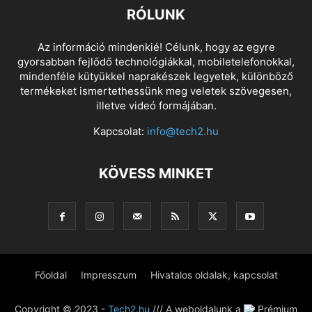
RÓLUNK
Az információ mindenkié! Célunk, hogy az egyre
gyorsabban fejlődő technológiákkal, mobiletelefonokkal,
mindenféle kütyükkel naprakészek legyetek, különböző
termékeket ismertethessünk meg veletek szövegesen,
illetve videó formájában.
Kapcsolat:
info@tech2.hu
KÖVESS MINKET
Főoldal
Impresszum
Hivatalos oldalak, kapcsolat
Copyright © 2023 -
Tech2.hu
/// A weboldalunk a
Prémium