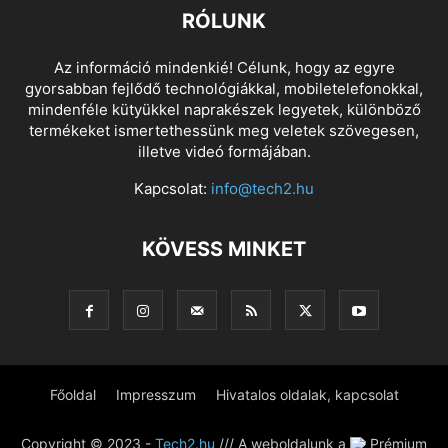
RÓLUNK
Az információ mindenkié! Célunk, hogy az egyre
gyorsabban fejlődő technológiákkal, mobiletelefonokkal,
mindenféle kütyükkel naprakészek legyetek, különböző
termékeket ismertethessünk meg veletek szövegesen,
illetve videó formájában.
Kapcsolat:
info@tech2.hu
KÖVESS MINKET
Főoldal
Impresszum
Hivatalos oldalak, kapcsolat
Copyright © 2023 -
Tech2.hu
/// A weboldalunk a
Prémium