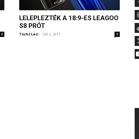
LELEPLEZTÉK A 18:9-ES LEAGOO
S8 PRÓT
Tech2 Laci
-
okt 2, 2017
0
0