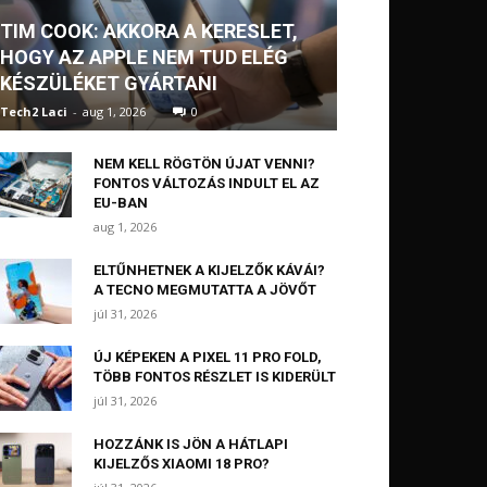
TIM COOK: AKKORA A KERESLET,
HOGY AZ APPLE NEM TUD ELÉG
KÉSZÜLÉKET GYÁRTANI
Tech2 Laci
-
aug 1, 2026
0
NEM KELL RÖGTÖN ÚJAT VENNI?
FONTOS VÁLTOZÁS INDULT EL AZ
EU-BAN
aug 1, 2026
ELTŰNHETNEK A KIJELZŐK KÁVÁI?
A TECNO MEGMUTATTA A JÖVŐT
júl 31, 2026
ÚJ KÉPEKEN A PIXEL 11 PRO FOLD,
TÖBB FONTOS RÉSZLET IS KIDERÜLT
júl 31, 2026
HOZZÁNK IS JÖN A HÁTLAPI
KIJELZŐS XIAOMI 18 PRO?