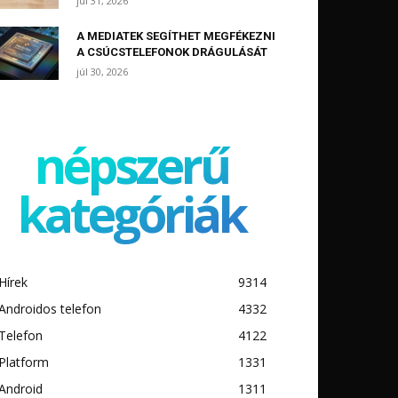
júl 31, 2026
A MEDIATEK SEGÍTHET MEGFÉKEZNI
A CSÚCSTELEFONOK DRÁGULÁSÁT
júl 30, 2026
népszerű
kategóriák
Hírek
9314
Androidos telefon
4332
Telefon
4122
Platform
1331
Android
1311