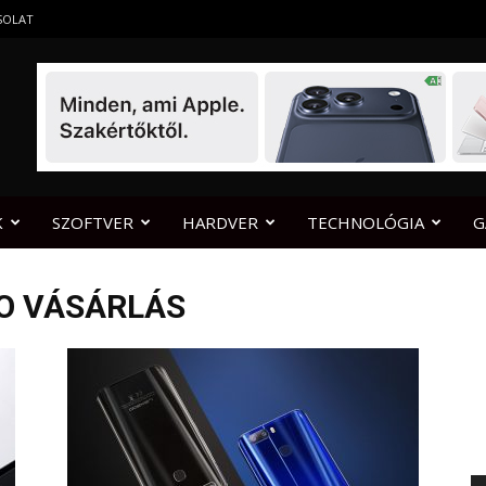
SOLAT
K
SZOFTVER
HARDVER
TECHNOLÓGIA
G
RO VÁSÁRLÁS