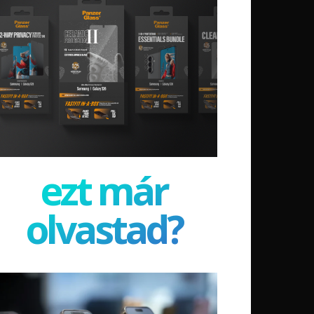
ezt már
olvastad?