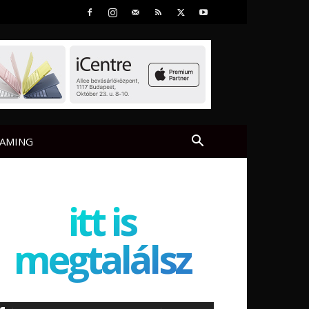
AMING
itt is
megtalálsz