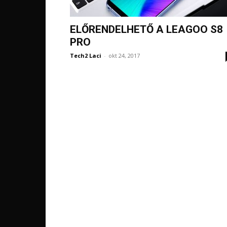
ELŐRENDELHETŐ A LEAGOO S8
PRO
Tech2 Laci
-
okt 24, 2017