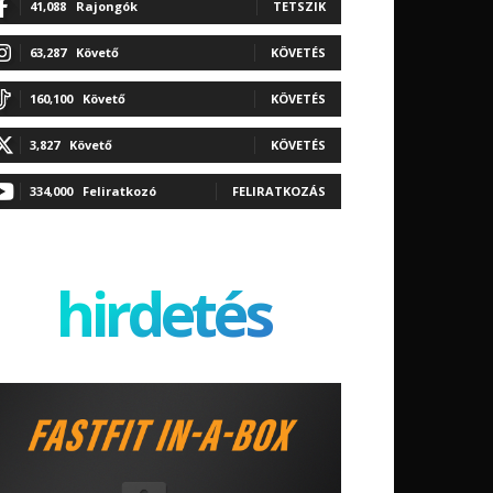
41,088
Rajongók
TETSZIK
63,287
Követő
KÖVETÉS
160,100
Követő
KÖVETÉS
3,827
Követő
KÖVETÉS
334,000
Feliratkozó
FELIRATKOZÁS
hirdetés