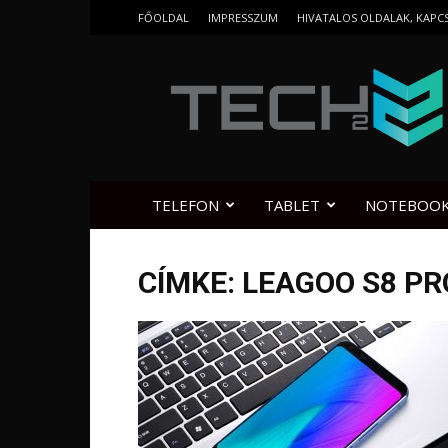
FŐOLDAL
IMPRESSZUM
HIVATALOS OLDALAK, KAPC
Tech2.hu
TELEFON
TABLET
NOTEBOO
CÍMKE: LEAGOO S8 P