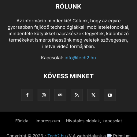
RÓLUNK
Az információ mindenkié! Célunk, hogy az egyre
gyorsabban fejlődő technológiákkal, mobiletelefonokkal,
mindenféle kütyükkel naprakészek legyetek, különböző
termékeket ismertethessünk meg veletek szövegesen,
illetve videó formájában.
Kapcsolat:
info@tech2.hu
KÖVESS MINKET
Főoldal
Impresszum
Hivatalos oldalak, kapcsolat
Copyright © 2023 -
Tech2.hu
/// A weboldalunk a
Prémium