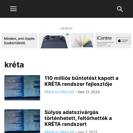
- Hirdetés -
kréta
110 milliós büntetést kapott a
KRÉTA rendszer fejlesztője
Márkus Marcell
-
febr 21, 2024
Súlyos adatszivárgás
történhetett, feltörhették a
KRÉTA rendszert
Márkus Marcell
-
nov 7, 2022