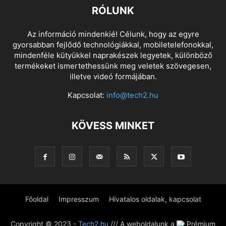
RÓLUNK
Az információ mindenkié! Célunk, hogy az egyre
gyorsabban fejlődő technológiákkal, mobiletelefonokkal,
mindenféle kütyükkel naprakészek legyetek, különböző
termékeket ismertethessünk meg veletek szövegesen,
illetve videó formájában.
Kapcsolat:
info@tech2.hu
KÖVESS MINKET
Főoldal
Impresszum
Hivatalos oldalak, kapcsolat
Copyright © 2023 -
Tech2.hu
/// A weboldalunk a
Prémium