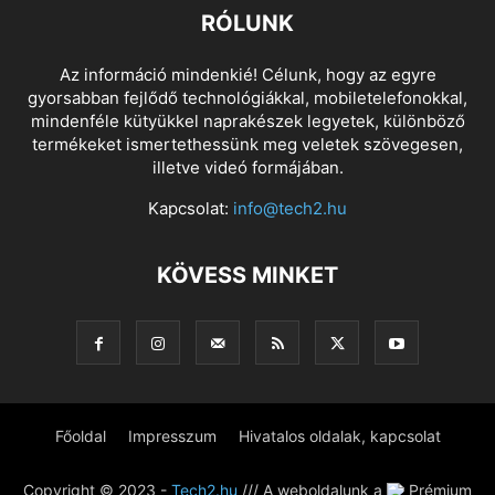
RÓLUNK
Az információ mindenkié! Célunk, hogy az egyre
gyorsabban fejlődő technológiákkal, mobiletelefonokkal,
mindenféle kütyükkel naprakészek legyetek, különböző
termékeket ismertethessünk meg veletek szövegesen,
illetve videó formájában.
Kapcsolat:
info@tech2.hu
KÖVESS MINKET
Főoldal
Impresszum
Hivatalos oldalak, kapcsolat
Copyright © 2023 -
Tech2.hu
/// A weboldalunk a
Prémium