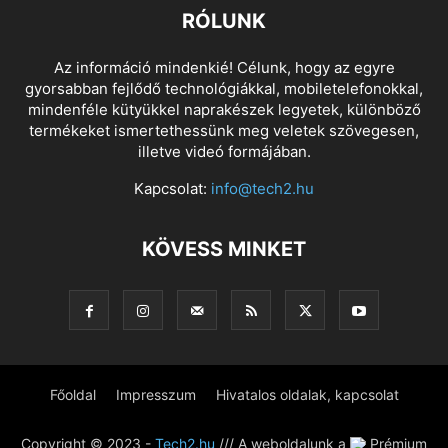
RÓLUNK
Az információ mindenkié! Célunk, hogy az egyre
gyorsabban fejlődő technológiákkal, mobiletelefonokkal,
mindenféle kütyükkel naprakészek legyetek, különböző
termékeket ismertethessünk meg veletek szövegesen,
illetve videó formájában.
Kapcsolat:
info@tech2.hu
KÖVESS MINKET
Főoldal
Impresszum
Hivatalos oldalak, kapcsolat
Copyright © 2023 -
Tech2.hu
/// A weboldalunk a
Prémium