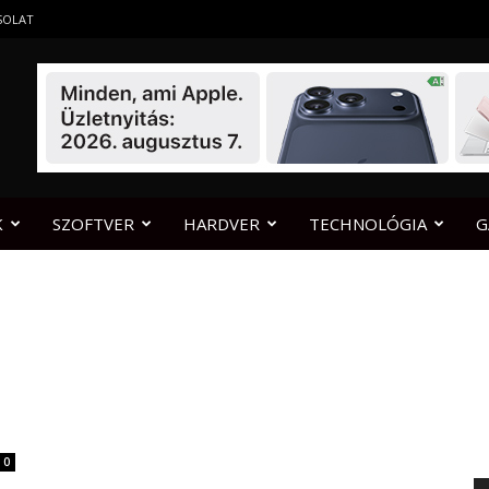
SOLAT
K
SZOFTVER
HARDVER
TECHNOLÓGIA
G
0