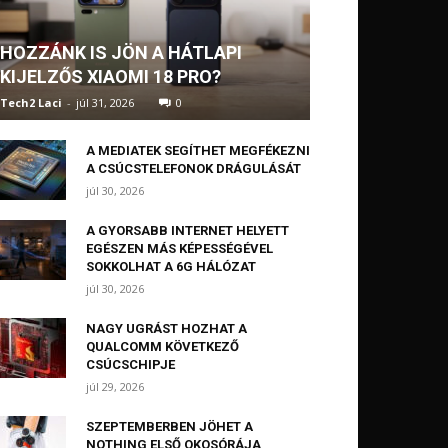
HOZZÁNK IS JÖN A HÁTLAPI
KIJELZŐS XIAOMI 18 PRO?
Tech2 Laci
-
júl 31, 2026
0
A MEDIATEK SEGÍTHET MEGFÉKEZNI
A CSÚCSTELEFONOK DRÁGULÁSÁT
júl 30, 2026
A GYORSABB INTERNET HELYETT
EGÉSZEN MÁS KÉPESSÉGÉVEL
SOKKOLHAT A 6G HÁLÓZAT
júl 30, 2026
NAGY UGRÁST HOZHAT A
QUALCOMM KÖVETKEZŐ
CSÚCSCHIPJE
júl 29, 2026
SZEPTEMBERBEN JÖHET A
NOTHING ELSŐ OKOSÓRÁJA