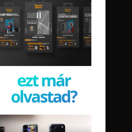
ezt már
olvastad?