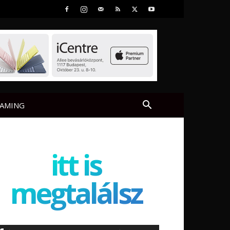
AMING
itt is
megtalálsz