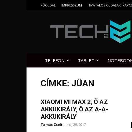
FŐOLDAL
IMPRESSZUM
HIVATALOS OLDALAK, KAPC
Tech2.hu
TELEFON
TABLET
NOTEBOO
CÍMKE: JÜAN
XIAOMI MI MAX 2, Ő AZ
AKKUKIRÁLY, Ő AZ A-A-
AKKUKIRÁLY
Tamás Zsolt
-
máj 25, 2017