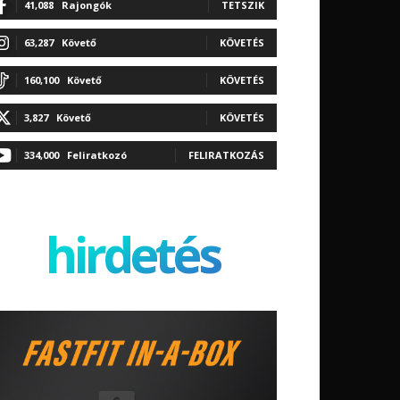
41,088
Rajongók
TETSZIK
63,287
Követő
KÖVETÉS
160,100
Követő
KÖVETÉS
3,827
Követő
KÖVETÉS
334,000
Feliratkozó
FELIRATKOZÁS
hirdetés