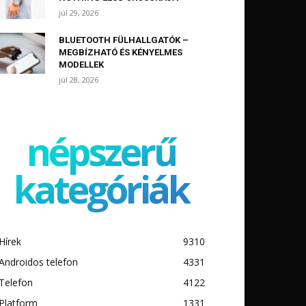
júl 29, 2026
BLUETOOTH FÜLHALLGATÓK –
MEGBÍZHATÓ ÉS KÉNYELMES
MODELLEK
júl 28, 2026
népszerű
kategóriák
Hírek
9310
Androidos telefon
4331
Telefon
4122
Platform
1331