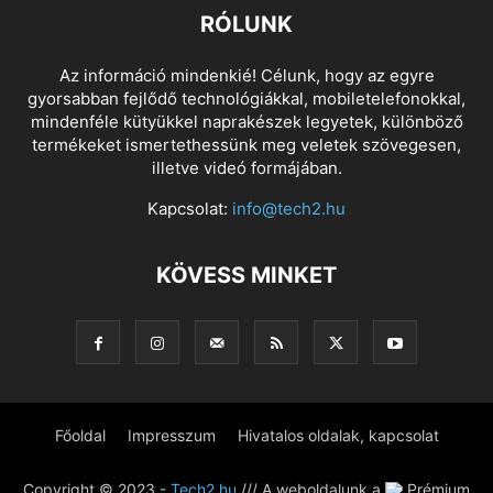
RÓLUNK
Az információ mindenkié! Célunk, hogy az egyre
gyorsabban fejlődő technológiákkal, mobiletelefonokkal,
mindenféle kütyükkel naprakészek legyetek, különböző
termékeket ismertethessünk meg veletek szövegesen,
illetve videó formájában.
Kapcsolat:
info@tech2.hu
KÖVESS MINKET
Főoldal
Impresszum
Hivatalos oldalak, kapcsolat
Copyright © 2023 -
Tech2.hu
/// A weboldalunk a
Prémium