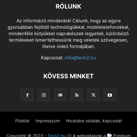
RÓLUNK
Az információ mindenkié! Célunk, hogy az egyre
gyorsabban fejlődő technológiákkal, mobiletelefonokkal,
mindenféle kütyükkel naprakészek legyetek, különböző
termékeket ismertethessünk meg veletek szövegesen,
illetve videó formájában.
Kapcsolat:
info@tech2.hu
KÖVESS MINKET
Főoldal
Impresszum
Hivatalos oldalak, kapcsolat
Copyright © 2023 -
Tech2.hu
/// A weboldalunk a
Prémium