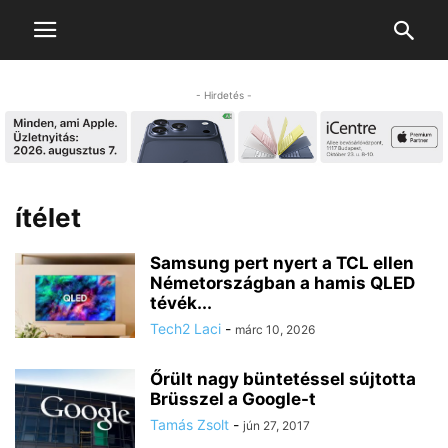
- Hirdetés -
ítélet
Samsung pert nyert a TCL ellen
Németországban a hamis QLED
tévék...
Tech2 Laci
-
márc 10, 2026
Őrült nagy büntetéssel sújtotta
Brüsszel a Google-t
Tamás Zsolt
-
jún 27, 2017